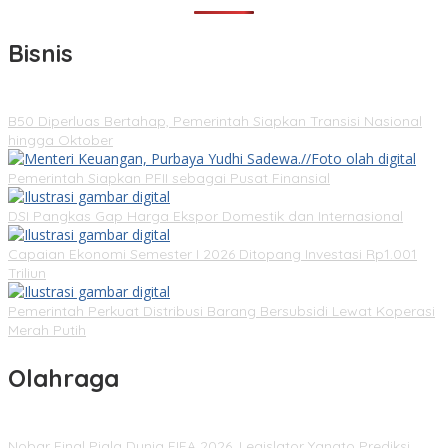
Bisnis
B50 Diperluas Bertahap, Pemerintah Siapkan Transisi Nasional
hingga Oktober
Pemerintah Siapkan PFII sebagai Pusat Finansial
DSI Pangkas Gap Harga Ekspor Domestik dan Internasional
Capaian Ekonomi Semester I 2026 Ditopang Investasi Rp1.001
Triliun
Pemerintah Perkuat Distribusi Barang Bersubsidi Lewat Koperasi
Merah Putih
Olahraga
Nobar Final Piala Dunia FIFA 2026, Legislator Yangto Prediksi