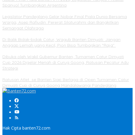
Spanyol Tumbangkan Argentina
Legislator Pandeglang Gelar Nobar Final Piala Dunia Bersama
Warga, Asep Rafiudin: Pererat Silaturahmi dan Bangkitkan
Semangat Olahraga
Di Balik Bidak-bidak Catur, Wagub Banten Dimyati: Jangan
Anggap Lemah yang Kecil, Pion Bisa Tumbagkan “Raja”
Dibuka oleh Wakil Gubernur Banten, Turnamen Catur Dimyati
Cup 2026 Digelar Meriah di Curug Goong, Ratusan Pecatur Adu
Strategi
Ratusan Atlet se Banten Siap Berlaga di Open Turnamen Catur
Dimyati Cup di Curug Goong Mandalawangi Pandeglang
Hak Cipta banten72.com