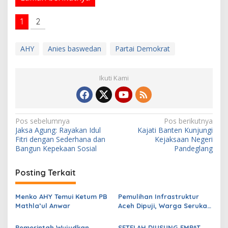
1
2
AHY
Anies baswedan
Partai Demokrat
Ikuti Kami
N
Pos sebelumnya
Pos berikutnya
Jaksa Agung: Rayakan Idul
Kajati Banten Kunjungi
a
Fitri dengan Sederhana dan
Kejaksaan Negeri
v
Bangun Kepekaan Sosial
Pandeglang
i
Posting Terkait
g
a
Menko AHY Temui Ketum PB
Pemulihan Infrastruktur
s
Mathla’ul Anwar
Aceh Dipuji, Warga Serukan
Jaga Persatuan Tanpa
i
GAM
Pemerintah Wujudkan
SETELAH DIUSUNG EMPAT