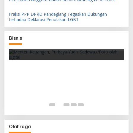
Fraksi PPP DPRD Pandeglang Tegaskan Dukungan
terhadap Deklarasi Penolakan LGBT
an
Bisnis
Pemerintah Siapkan PFII sebagai Pusat
Finansial
D
I
r
Legislator Pandeglang Gelar Nobar Final
Piala Dunia Bersama Warga, Asep Rafiudin:
Olahraga
Pererat Silaturahmi dan Bangkitkan