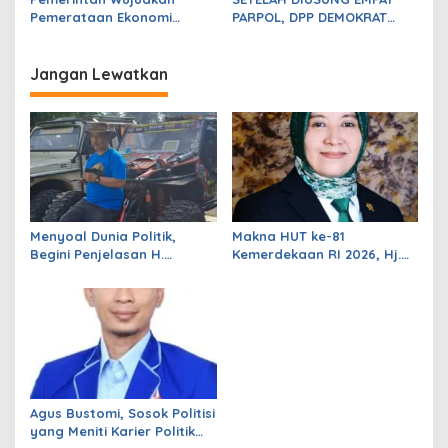
p
Pemerataan Ekonomi
PARPOL, DPP DEMOKRAT
Sebagai Kunci Stabilitas
REKOMENDASI ANDRA-
o
Nasional
DIMYATI DI PILGUB BANTEN
s
2024
Jangan Lewatkan
Menyoal Dunia Politik,
Makna HUT ke-81
Begini Penjelasan H.
Kemerdekaan RI 2026, Hj.
Wahyudin Wahab, SH
Jahronah: Momentum
Politisi Kawakan yang Kini
Perkuat Persatuan dan
Fokus di Dunia Usaha
Perjuangkan Kesejahteraan
Rakyat
Agus Bustomi, Sosok Politisi
yang Meniti Karier Politik