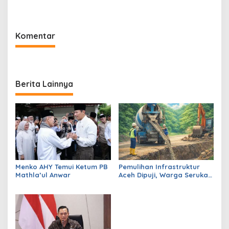
dari Kader Demokrat
hingga Duduk di Kursi DPRD
Pandeglang
Komentar
Berita Lainnya
Menko AHY Temui Ketum PB
Pemulihan Infrastruktur
Mathla’ul Anwar
Aceh Dipuji, Warga Serukan
Jaga Persatuan Tanpa
GAM