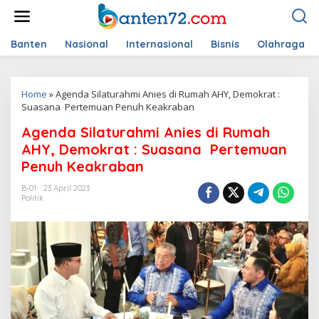
L
e
w
a
Banten
Nasional
Internasional
Bisnis
Olahraga
t
i
k
Home
»
Agenda Silaturahmi Anies di Rumah AHY, Demokrat :
e
Suasana Pertemuan Penuh Keakraban
k
o
Agenda Silaturahmi Anies di Rumah
n
t
AHY, Demokrat : Suasana Pertemuan
e
Penuh Keakraban
n
B-01
23 April 2023
Politik