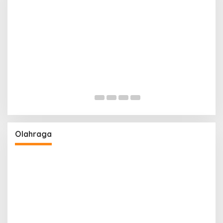
Pemerintah Siapkan PFII sebag
Finansial
 FIFA 2026, Legislator
yol Tumbangkan
Olahraga
Legislator Pandeglang Gelar N